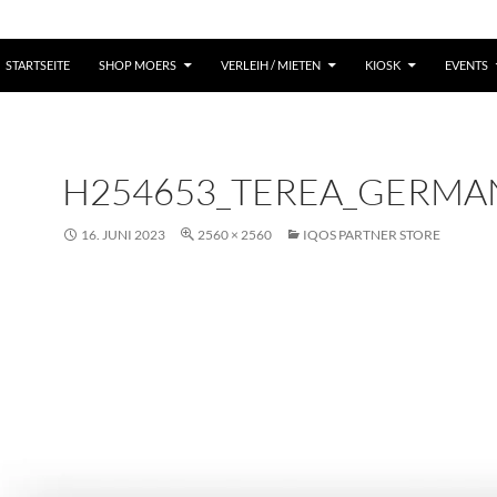
STARTSEITE
SHOP MOERS
VERLEIH / MIETEN
KIOSK
EVENTS
H254653_TEREA_GERMA
16. JUNI 2023
2560 × 2560
IQOS PARTNER STORE