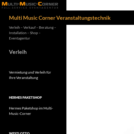
Zum
Inhalt
Suchen
Multi Music Corner Veranstaltungstechnik
springen
Verleih – Verkauf – Beratung –
Installation – Shop –
Eventagentur
Verleih
Vermietung und Verleih für
Ihre Veranstaltung
HERMES PAKETSHOP
Hermes Paketshop im Multi-
Music-Corner
WESTLOTTO