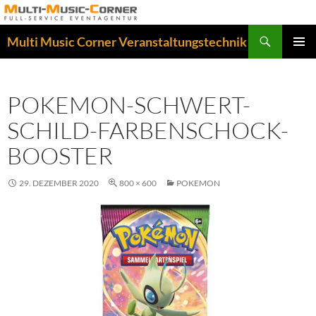
Zum
Inhalt
Suchen
Multi Music Corner Veranstaltungstechnik
springen
PRIMÄR
MENÜ
POKEMON-SCHWERT-
SCHILD-FARBENSCHOCK-
BOOSTER
29. DEZEMBER 2020
800 × 600
POKEMON