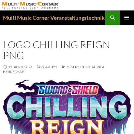
Zum
Inhalt
Suchen
Multi Music Corner Veranstaltungstechnik
springen
PRIMÄR
MENÜ
LOGO CHILLING REIGN
PNG
15. APRIL 2021
604 × 321
POKEMON SCHAURIGE
HERRSCHAFT