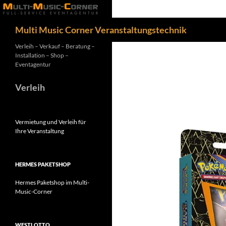
Zum
Inhalt
Suchen
Multi Music Corner Veranstaltungstechnik
springen
Verleih – Verkauf – Beratung –
Installation – Shop –
Eventagentur
Verleih
Vermietung und Verleih für
Ihre Veranstaltung
HERMES PAKETSHOP
Hermes Paketshop im Multi-
Music-Corner
WESTLOTTO