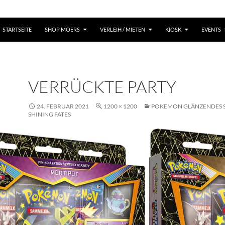
STARTSEITE
SHOP MOERS
VERLEIH / MIETEN
KIOSK
EVENTS
VERRÜCKTE PARTY
24. FEBRUAR 2021
1200 × 1200
POKEMON GLÄNZENDES S
SHINING FATES