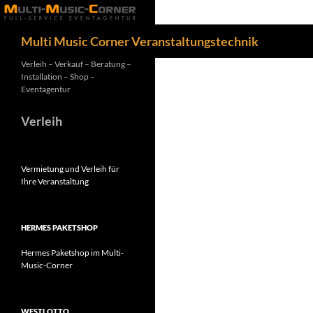
Zum
Inhalt
Suchen
Multi Music Corner Veranstaltungstechnik
springen
Verleih – Verkauf – Beratung –
Installation – Shop –
Eventagentur
Verleih
Vermietung und Verleih für
Ihre Veranstaltung
HERMES PAKETSHOP
Hermes Paketshop im Multi-
Music-Corner
WESTLOTTO