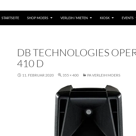
STARTSEITE
SHOP MOERS
VERLEIH / MIETEN
KIOSK
EVENTS
DB TECHNOLOGIES OPE
410 D
11. FEBRUAR 2020
355 × 400
PA VERLEIH MOERS