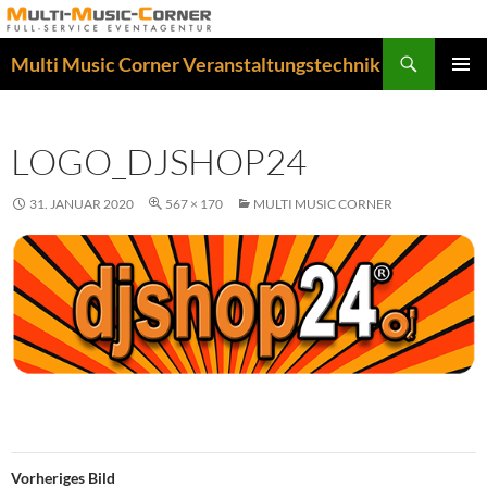
Zum
Inhalt
Suchen
Multi Music Corner Veranstaltungstechnik
springen
PRIMÄR
MENÜ
LOGO_DJSHOP24
31. JANUAR 2020
567 × 170
MULTI MUSIC CORNER
Vorheriges Bild