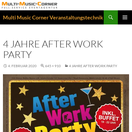
Zum
Inhalt
Suchen
Multi Music Corner Veranstaltungstechnik
springen
PRIMÄR
MENÜ
4 JAHRE AFTER WORK
PARTY
4. FEBRUAR 2020
645 × 910
4 JAHRE AFTER WORK PARTY